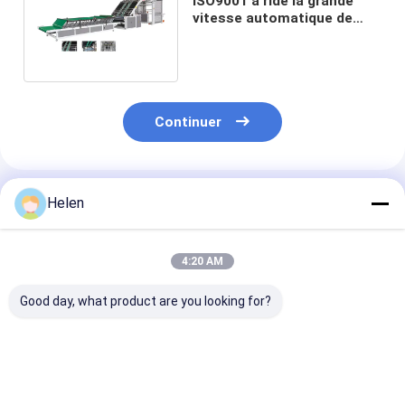
ISO9001 a ridé la grande
vitesse automatique de
stratification de la machine
6T de cannelure
Continuer
Produits Recommandés
Helen
4:20 AM
Good day, what product are you looking for?
Noyau de
Cannelure ondulée de
Lamineur de 3
stratification de
carton de carton
cannelure de p