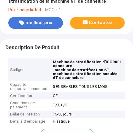
stratification de la machine 6T de cannelure
Prix：negotiated
MOQ：1
meilleur prix
Contactez
Description De Produit
Machine de stratification d'ISO9001
cannelure
Surligner
,
,
machine de stratification 6T
machine de stratification ondulée
6T de cannelure
Capacité
5 ENSEMBLES TOUS LES MOIS
d'approvisionnement
Certification
CE
Conditions de
T/T, L/C
paiement
Délai de livraison
15-30 jours
Détails d'emballage
Plastique