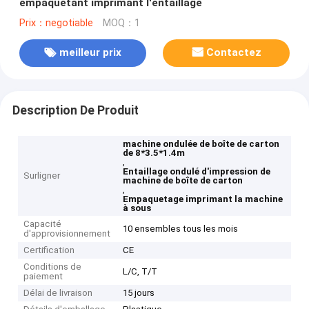
empaquetant imprimant l'entaillage
Prix：negotiable
MOQ：1
meilleur prix
Contactez
Description De Produit
machine ondulée de boîte de carton
de 8*3.5*1.4m
,
Entaillage ondulé d'impression de
Surligner
machine de boîte de carton
,
Empaquetage imprimant la machine
à sous
Capacité
10 ensembles tous les mois
d'approvisionnement
Certification
CE
Conditions de
L/C, T/T
paiement
Délai de livraison
15 jours