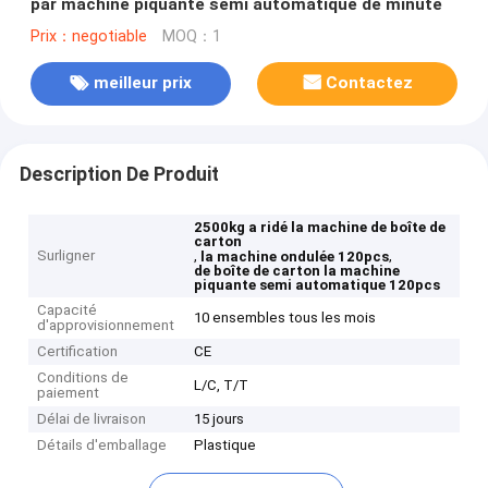
par machine piquante semi automatique de minute
Prix：negotiable
MOQ：1
meilleur prix
Contactez
Description De Produit
2500kg a ridé la machine de boîte de
carton
Surligner
,
,
la machine ondulée 120pcs
de boîte de carton la machine
piquante semi automatique 120pcs
Capacité
10 ensembles tous les mois
d'approvisionnement
Certification
CE
Conditions de
L/C, T/T
paiement
Délai de livraison
15 jours
Détails d'emballage
Plastique