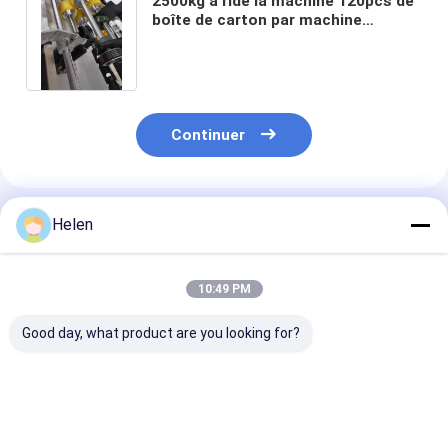
2500kg a ridé la machine 120pcs de
boîte de carton par machine
piquante semi automatique de
minute
Continuer
Produits Recommandés
Helen
10:49 PM
Good day, what product are you looking for?
Système de contrôle
Test de la machine
Boîtier de sys
PLC basé sur la
fourni carton
contrôle PLC