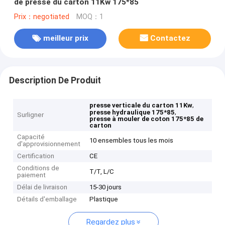
de presse du carton 11Kw 175*85
Prix：negotiated
MOQ：1
meilleur prix
Contactez
Description De Produit
,
presse verticale du carton 11Kw
,
presse hydraulique 175*85
Surligner
presse à mouler de coton 175*85 de
carton
Capacité
10 ensembles tous les mois
d'approvisionnement
Certification
CE
Conditions de
T/T, L/C
paiement
Délai de livraison
15-30 jours
Détails d'emballage
Plastique
Regardez plus