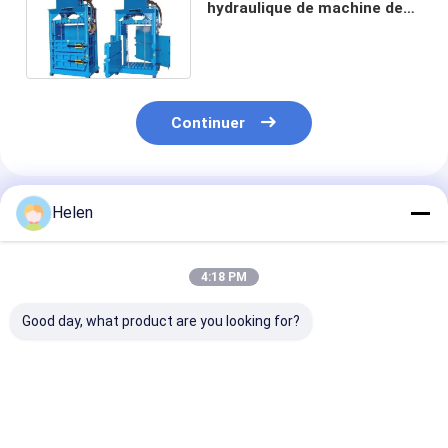
hydraulique de machine de
presse du carton 11Kw
175*85
Continuer
Produits Recommandés
Helen
4:18 PM
Good day, what product are you looking for?
Machine verticale
Capacité
transmission
hydraulique de
ceinturante de la
hydraulique d
presse à emballer de
machine 200kg de
carton 200kg 