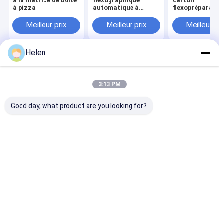
à la matrice de boîte
flexographique
carton
à pizza
automatique à
flexopréparate
grande vitesse avec
coupe à la mat
découpe et rainage
couleurs
Meilleur prix
Meilleur prix
Meilleur p
informatisée
Helen
Aperçu
Au sujet de
Contactez-
Desktop
nous
nous
Site
Plan du site
Privacy Policy
3:13 PM
Qualité
Machine ondulée de boîte de carton
Usine De
Chine.Copyright © 2026 Dongguang Haohan International Trade Co.,
Good day, what product are you looking for?
Ltd. All Rights Reserved.
Maison
Des produits
Au sujet de nous