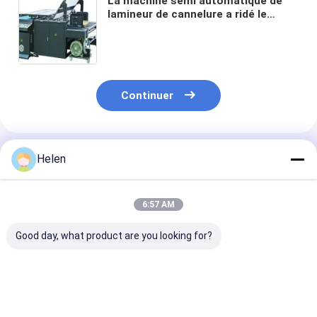
La machine semi automatique de
lamineur de cannelure a ridé le
carton 9kw 6000pcs par heure
Continuer
Produits Recommandés
Helen
6:57 AM
Good day, what product are you looking for?
Noyau de
Cannelure ondulée de
Lamineur de 3
stratification de
carton de carton
cannelure de p