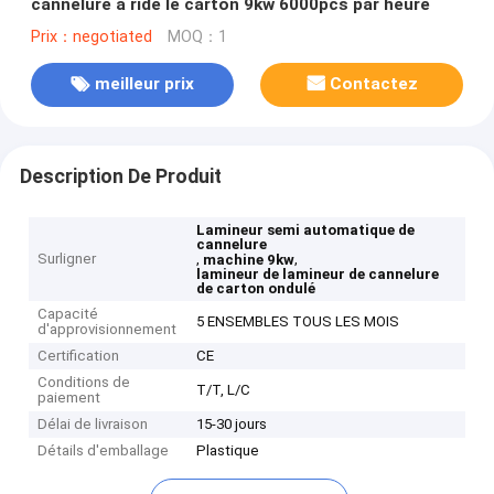
cannelure a ridé le carton 9kw 6000pcs par heure
Prix：negotiated
MOQ：1
meilleur prix
Contactez
Description De Produit
Lamineur semi automatique de
cannelure
Surligner
,
,
machine 9kw
lamineur de lamineur de cannelure
de carton ondulé
Capacité
5 ENSEMBLES TOUS LES MOIS
d'approvisionnement
Certification
CE
Conditions de
T/T, L/C
paiement
Délai de livraison
15-30 jours
Détails d'emballage
Plastique