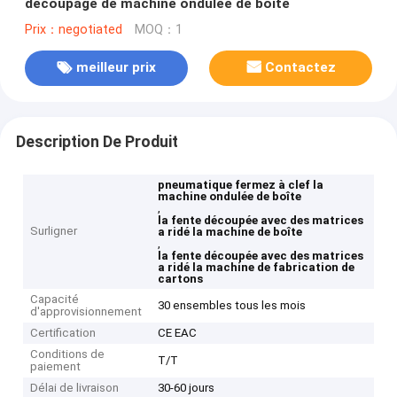
découpage de machine ondulée de boîte
Prix：negotiated
MOQ：1
meilleur prix
Contactez
Description De Produit
pneumatique fermez à clef la
machine ondulée de boîte
,
la fente découpée avec des matrices
Surligner
a ridé la machine de boîte
,
la fente découpée avec des matrices
a ridé la machine de fabrication de
cartons
Capacité
30 ensembles tous les mois
d'approvisionnement
Certification
CE EAC
Conditions de
T/T
paiement
Délai de livraison
30-60 jours