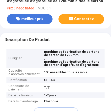
d'agrafeuse d'agrafeuse de 1200mm a ridé le carton
Prix：negotiated
MOQ：1
meilleur prix
Contactez
Description De Produit
machine de fabrication de cartons
de carton de 1200mm
Surligner
,
machine de fabrication de cartons
de carton d'agrafeuse d'agrafeuse
Capacité
100 ensembles tous les mois
d'approvisionnement
Certification
CE EAC
Conditions de
T/T
paiement
Délai de livraison
1-2 jours
Détails d'emballage
Plastique