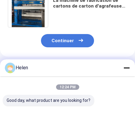
La machine de fabrication de
cartons de carton d'agrafeuse
d'agrafeuse de 1200mm a ridé le
carton
Continuer
Produits Recommandés
Helen
12:24 PM
Good day, what product are you looking for?
Système de contrôle
Test de la machine
Boîtier de sys
PLC basé sur la
fourni carton
contrôle PLC