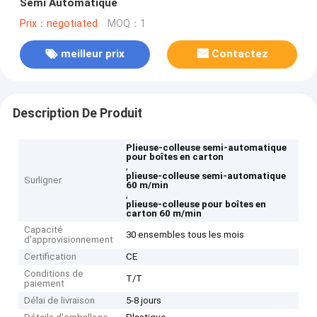
Semi Automatique
Prix：negotiated
MOQ：1
meilleur prix
Contactez
Description De Produit
Plieuse-colleuse semi-automatique
pour boîtes en carton
,
plieuse-colleuse semi-automatique
Surligner
60 m/min
,
plieuse-colleuse pour boîtes en
carton 60 m/min
Capacité
30 ensembles tous les mois
d'approvisionnement
Certification
CE
Conditions de
T/T
paiement
Délai de livraison
5-8 jours