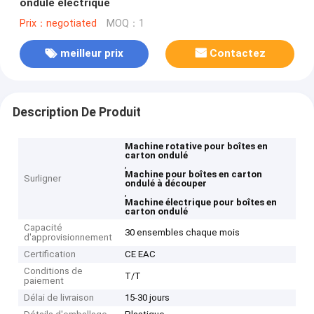
ondulé électrique
Prix：negotiated
MOQ：1
meilleur prix
Contactez
Description De Produit
Machine rotative pour boîtes en
carton ondulé
,
Machine pour boîtes en carton
Surligner
ondulé à découper
,
Machine électrique pour boîtes en
carton ondulé
Capacité
30 ensembles chaque mois
d'approvisionnement
Certification
CE EAC
Conditions de
T/T
paiement
Délai de livraison
15-30 jours