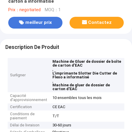
carton a informatisé
Prix：negotiated
MOQ：1
meilleur prix
Contactez
Description De Produit
Machine de Gluer de dossier de boîte
de carton d'EAC
,
L'imprimante Slotter Die Cutter de
Surligner
Flexo a informatisé
,
Machine de gluer de dossier de
carton d'EAC
Capacité
10 ensembles tous les mois
d'approvisionnement
Certification
CE EAC
Conditions de
T/T
paiement
Délai de livraison
30-60 jours