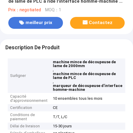
de lame de PLC a ridé l'interface homme-machine de
carton
Prix：negotiated
MOQ：1
meilleur prix
Contactez
Description De Produit
machine mince de découpeuse de
lame de 2000mm
,
machine mince de découpeuse de
Surligner
lame de PLC
,
marqueur de découpeuse d'interface
homme-machine
Capacité
10 ensembles tous les mois
d'approvisionnement
Certification
CE
Conditions de
T/T, L/C
paiement
Délai de livraison
15-30 jours