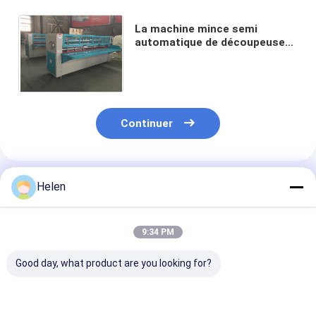
La machine mince semi
automatique de découpeuse
de lame de PLC a ridé
l'interface homme-machine de
carton
Continuer
Produits Recommandés
Helen
9:34 PM
Good day, what product are you looking for?