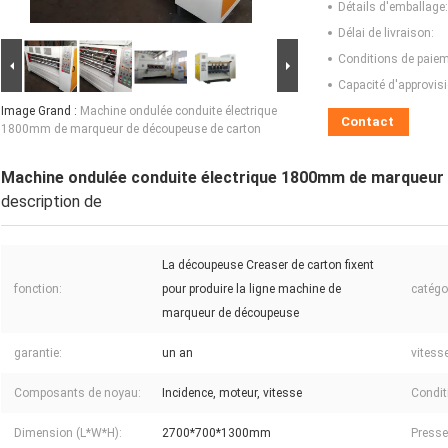
Détails d'emballage:
Délai de livraison:
Conditions de paiem
Capacité d'approvis
Image Grand :
Machine ondulée conduite électrique
Contact
1800mm de marqueur de découpeuse de carton
Machine ondulée conduite électrique 1800mm de marqueur
description de
La découpeuse Creaser de carton fixent
fonction:
pour produire la ligne machine de
catégo
marqueur de découpeuse
garantie:
un an
vitesse
Composants de noyau:
Incidence, moteur, vitesse
Condit
Dimension (L*W*H):
2700*700*1300mm
Presse