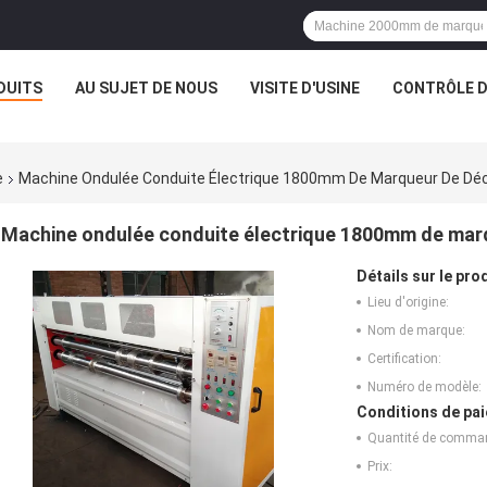
DUITS
AU SUJET DE NOUS
VISITE D'USINE
CONTRÔLE D
e
Machine Ondulée Conduite Électrique 1800mm De Marqueur De Dé
Machine ondulée conduite électrique 1800mm de mar
Détails sur le prod
Lieu d'origine:
Nom de marque:
Certification:
Numéro de modèle:
Conditions de pai
Quantité de comma
Prix: