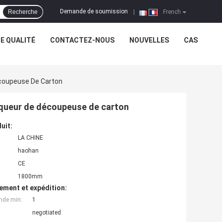
Demande de soumission
Recherche
|
French
E QUALITÉ
CONTACTEZ-NOUS
NOUVELLES
CAS
coupeuse De Carton
queur de découpeuse de carton
uit:
LA CHINE
haohan
CE
1800mm
ement et expédition:
nde min:
1
negotiated