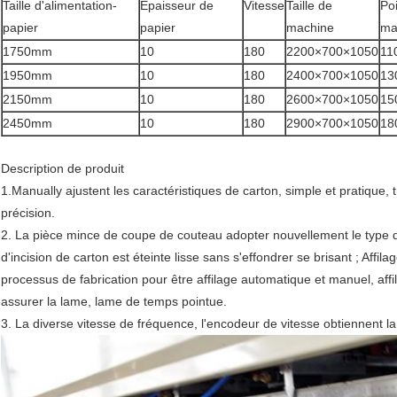
Taille d'alimentation-
Épaisseur de
Vitesse
Taille de
Po
papier
papier
machine
ma
1750mm
10
180
2200×700×1050
11
1950mm
10
180
2400×700×1050
13
2150mm
10
180
2600×700×1050
15
2450mm
10
180
2900×700×1050
18
Description de produit
1.Manually ajustent les caractéristiques de carton, simple et pratique,
précision.
2. La pièce mince de coupe de couteau adopter nouvellement le type 
d'incision de carton est éteinte lisse sans s'effondrer se brisant ; Affil
processus de fabrication pour être affilage automatique et manuel, aff
assurer la lame, lame de temps pointue.
3. La diverse vitesse de fréquence, l'encodeur de vitesse obtiennent la