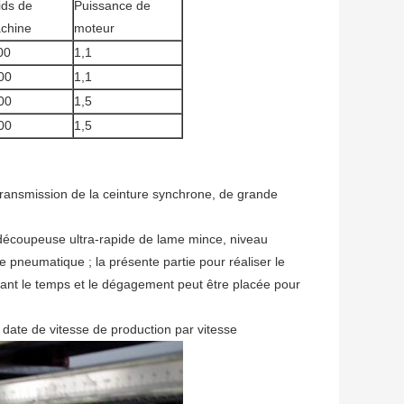
ids de
Puissance de
chine
moteur
00
1,1
00
1,1
00
1,5
00
1,5
 transmission de la ceinture synchrone, de grande
découpeuse ultra-rapide de lame mince, niveau
age pneumatique ; la présente partie pour réaliser le
ilant le temps et le dégagement peut être placée pour
 date de vitesse de production par vitesse