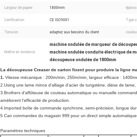
Largeur de papier:
1800mm
épaiss
Certification:
CE ISO9001
Type c
Tension:
adaptez aux besoins du client
couleu
machine ondulée de marqueur de découp
machine ondulée conduite électrique de 
Mettre en évidence:
découpeuse ondulée de 1800mm
La découpeuse Creaser de carton fixent pour produire la ligne
1.
Vitesse mécanique : 200m/min, 250m/min, largeur efficace : 14
2.Using une lame mince d'alliage d'acier de tungstène, dièse de lame,
3.Brothers d'affûteuse de couteau automatique ou manuelle commandée
améliorent l'efficacité de production.
4.Imported boîte de commande synchrone, semi-précision, longue durée
5.Can commandes du magasin 999 pour un direct simple automatique
Paramètres techniques