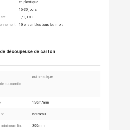
en plastique
15-30 jours
ent:
T/T, L/C
ionnement:
10 ensembles tous les mois
 de découpeuse de carton
automatique
rie autoamtic:
:
150m/min
ion:
nouveau
 minimum lin:
200mm