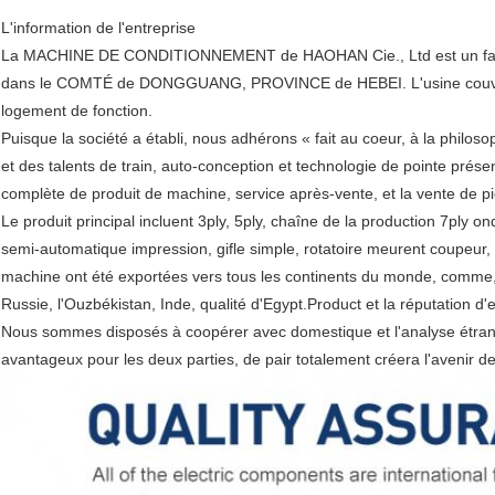
L'information de l'entreprise
La MACHINE DE CONDITIONNEMENT de HAOHAN Cie., Ltd est un fabric
dans le COMTÉ de DONGGUANG, PROVINCE de HEBEI. L'usine couvre un
logement de fonction.
Puisque la société a établi, nous adhérons « fait au coeur, à la philosop
et des talents de train, auto-conception et technologie de pointe pré
complète de produit de machine, service après-vente, et la vente de 
Le produit principal incluent 3ply, 5ply, chaîne de la production 7ply
semi-automatique impression, gifle simple, rotatoire meurent coupeur, g
machine ont été exportées vers tous les continents du monde, comm
Russie, l'Ouzbékistan, Inde, qualité d'Egypt.Product et la réputation d'en
Nous sommes disposés à coopérer avec domestique et l'analyse étrangè
avantageux pour les deux parties, de pair totalement créera l'avenir d